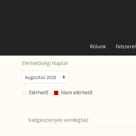
Skip
to
content
Rólunk
Felszere
Elérhetőségi Naptár
Elérhető
Nem elérhető
Vadgesztenyés vendégház