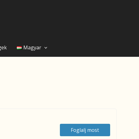
gek
Magyar
Foglalj most