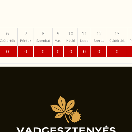
6
7
8
9
10
11
12
13
Csütörtök
Péntek
Szombat
Vas.
Hétfő
Kedd
Szerda
Csütörtök
P
0
0
0
0
0
0
0
0