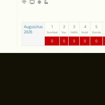
Augusztus
1
2
3
4
5
2026
Szombat
Vas.
Hétfő
Kedd
Szerda
0
0
0
0
0