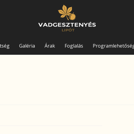
ltség
Galéria
Árak
Foglalás
Programlehetősé