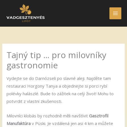
Skip
to
content
Tajný tip ... pro milovníky
gastronomie
Vydejte se do Darnózseli po slavné aleji. Najděte tam
restauraci Horgony Tanya a objednejte si porci rybí
polévky halászlé. Bude to zážitek na celý život! Mohu to
potvrdit z vlastní zkušenosti.
Milovníci klobás by rozhodně měli navštívit
Gasztrofil
Manufaktúra
v Püski. Je vzdálená jen asi 4 km a můžete