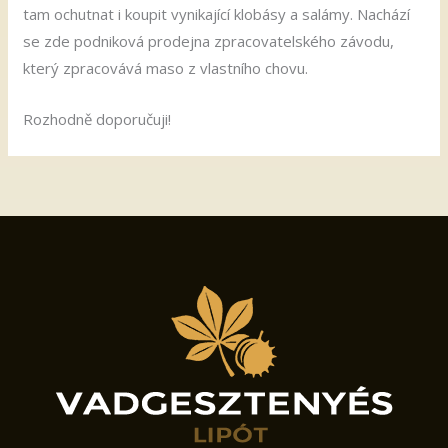
tam ochutnat i koupit vynikající klobásy a salámy. Nachází
se zde podniková prodejna zpracovatelského závodu,
který zpracovává maso z vlastního chovu.
Rozhodně doporučuji!